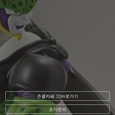
존클카페 ❤️‍🔥바로가기
조각문의