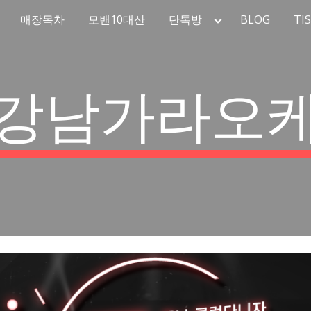
매장목차
모밴10대산
단톡방
BLOG
TI
ip to main content
Skip to navigat
강남가라오