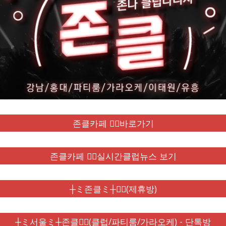
존클카페 ❤️‍🔥바로가기
존클카페 ❤️‍🔥실시간클럽뉴스 보기
┼ミ존클ミ┼❤️‍🔥(제휴방)
┼ミ서울ミ┼존클❤️‍🔥(클럽/파티룸/가라오케) - 단톡방