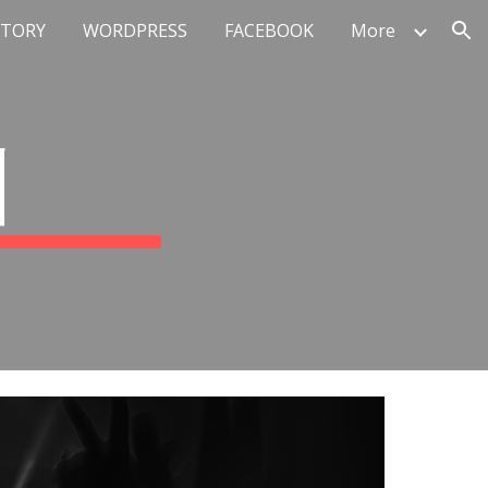
STORY
WORDPRESS
FACEBOOK
More
ion
케