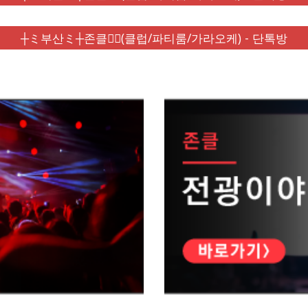
┼ミ부산ミ┼존클❤️‍🔥(클럽/파티룸/가라오케) - 단톡방