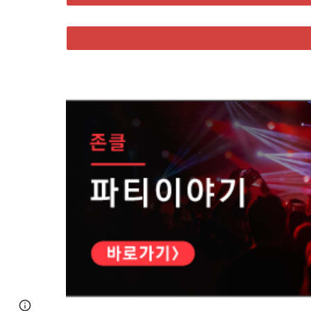
Page
Google Sites
Report abuse