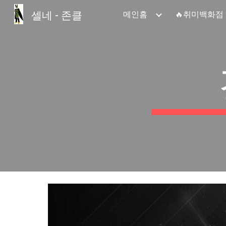
셀네 - 존클
메인홈
🔥취미백화점
Sk