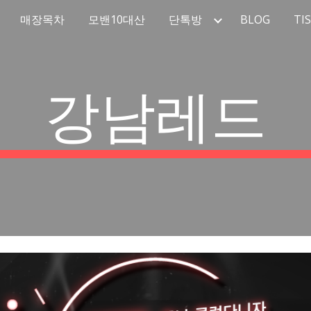
매장목차
모밴10대산
단톡방
BLOG
TI
ip to main content
Skip to navigat
강남레드