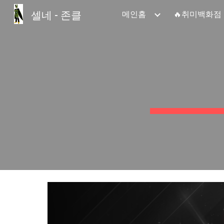
셀네 - 존클
메인홈
🔥취미백화점
Sk