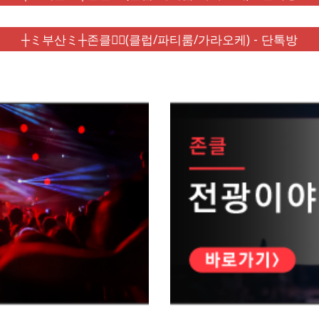
┼ミ부산ミ┼존클❤️‍🔥(클럽/파티룸/가라오케) - 단톡방