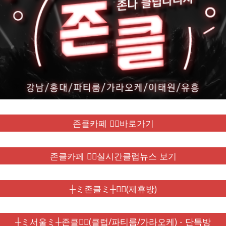
존클카페 ❤️‍🔥바로가기
존클카페 ❤️‍🔥실시간클럽뉴스 보기
┼ミ존클ミ┼❤️‍🔥(제휴방)
┼ミ서울ミ┼존클❤️‍🔥(클럽/파티룸/가라오케) - 단톡방