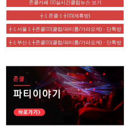
존클카페 ❤️‍🔥실시간클럽뉴스 보기
┼ミ존클ミ┼❤️‍🔥(제휴방)
┼ミ서울ミ┼존클❤️‍🔥(클럽/파티룸/가라오케) - 단톡방
┼ミ부산ミ┼존클❤️‍🔥(클럽/파티룸/가라오케) - 단톡방