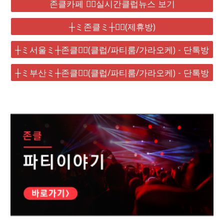
존클카페 ❤️‍🔥실시간클럽뉴스 보기
┼ミ존클ミ┼❤️‍🔥(제휴방)
┼ミ서울ミ┼존클❤️‍🔥(클럽/파티룸/가라오케) - 단톡방
┼ミ부산ミ┼존클❤️‍🔥(클럽/파티룸/가라오케) - 단톡방