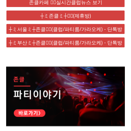
존클카페 ❤️‍🔥실시간클럽뉴스 보기
┼ミ존클ミ┼❤️‍🔥(제휴방)
┼ミ서울ミ┼존클❤️‍🔥(클럽/파티룸/가라오케) - 단톡방
┼ミ부산ミ┼존클❤️‍🔥(클럽/파티룸/가라오케) - 단톡방