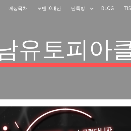
매장목차
모밴10대산
단톡방
BLOG
TI
ip to main content
Skip to navigat
남유토피아