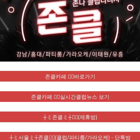
존클카페 ❤️‍🔥바로가기
존클카페 ❤️‍🔥실시간클럽뉴스 보기
┼ミ존클ミ┼❤️‍🔥(제휴방)
┼ミ서울ミ┼존클❤️‍🔥(클럽/파티룸/가라오케) - 단톡방