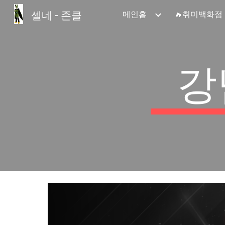
셀네 - 존클
메인홈
🔥취미백화점
Sk
강