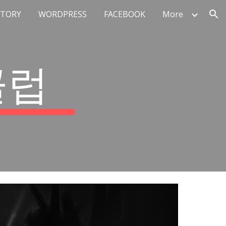
STORY
WORDPRESS
FACEBOOK
More
ion
클럽