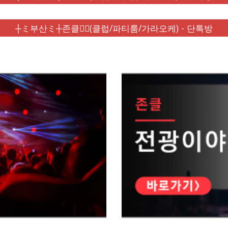
┼ミ부산ミ┼존클❤️‍🔥(클럽/파티룸/가라오케) - 단톡방