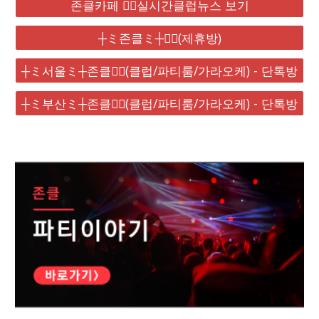
존클카페 ❤️‍🔥실시간클럽뉴스 보기
┼ミ존클ミ┼❤️‍🔥(제휴방)
┼ミ서울ミ┼존클❤️‍🔥(클럽/파티룸/가라오케) - 단톡방
┼ミ부산ミ┼존클❤️‍🔥(클럽/파티룸/가라오케) - 단톡방