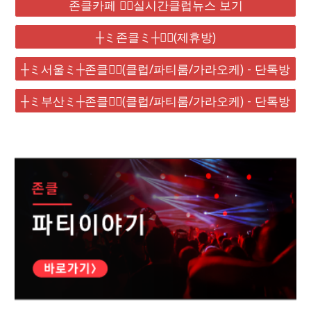
존클카페 ❤️‍🔥실시간클럽뉴스 보기
┼ミ존클ミ┼❤️‍🔥(제휴방)
┼ミ서울ミ┼존클❤️‍🔥(클럽/파티룸/가라오케) - 단톡방
┼ミ부산ミ┼존클❤️‍🔥(클럽/파티룸/가라오케) - 단톡방