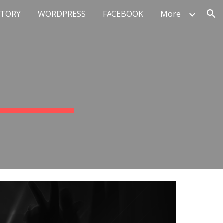
STORY
WORDPRESS
FACEBOOK
More
ion