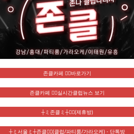
존클카페 ❤️‍🔥바로가기
존클카페 ❤️‍🔥실시간클럽뉴스 보기
┼ミ존클ミ┼❤️‍🔥(제휴방)
┼ミ서울ミ┼존클❤️‍🔥(클럽/파티룸/가라오케) - 단톡방