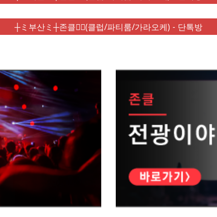
┼ミ부산ミ┼존클❤️‍🔥(클럽/파티룸/가라오케) - 단톡방