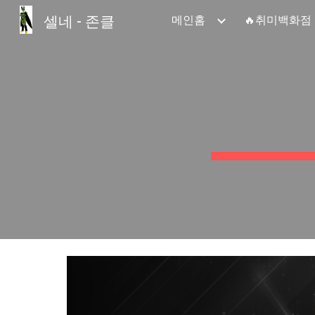
셀네 - 존클
메인홈
🔥취미백화점
Sk