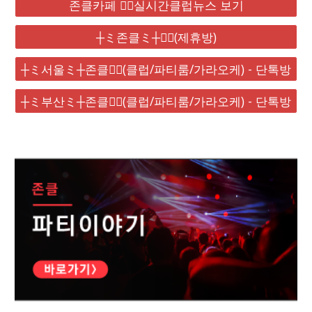
존클카페 ❤️‍🔥실시간클럽뉴스 보기
┼ミ존클ミ┼❤️‍🔥(제휴방)
┼ミ서울ミ┼존클❤️‍🔥(클럽/파티룸/가라오케) - 단톡방
┼ミ부산ミ┼존클❤️‍🔥(클럽/파티룸/가라오케) - 단톡방