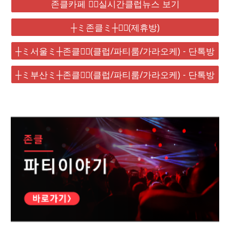
존클카페 ❤️‍🔥실시간클럽뉴스 보기
┼ミ존클ミ┼❤️‍🔥(제휴방)
┼ミ서울ミ┼존클❤️‍🔥(클럽/파티룸/가라오케) - 단톡방
┼ミ부산ミ┼존클❤️‍🔥(클럽/파티룸/가라오케) - 단톡방