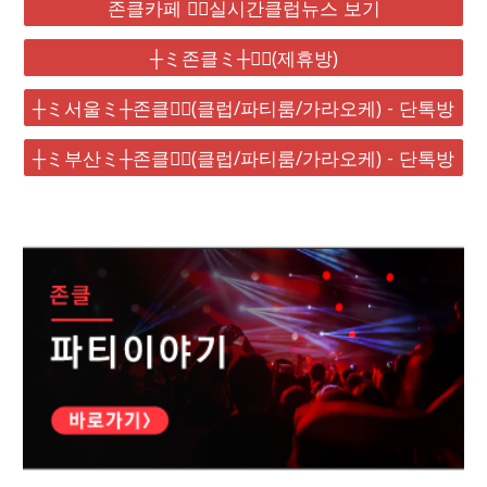
존클카페 ❤️‍🔥실시간클럽뉴스 보기
┼ミ존클ミ┼❤️‍🔥(제휴방)
┼ミ서울ミ┼존클❤️‍🔥(클럽/파티룸/가라오케) - 단톡방
┼ミ부산ミ┼존클❤️‍🔥(클럽/파티룸/가라오케) - 단톡방