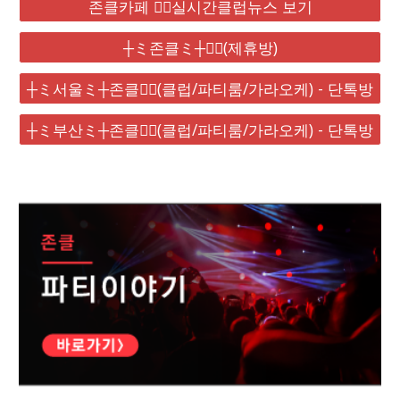
존클카페 ❤️‍🔥실시간클럽뉴스 보기
┼ミ존클ミ┼❤️‍🔥(제휴방)
┼ミ서울ミ┼존클❤️‍🔥(클럽/파티룸/가라오케) - 단톡방
┼ミ부산ミ┼존클❤️‍🔥(클럽/파티룸/가라오케) - 단톡방