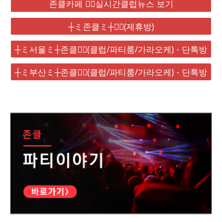
존클카페 ❤️‍🔥실시간클럽뉴스 보기
┼ミ존클ミ┼❤️‍🔥(제휴방)
┼ミ서울ミ┼존클❤️‍🔥(클럽/파티룸/가라오케) - 단톡방
┼ミ부산ミ┼존클❤️‍🔥(클럽/파티룸/가라오케) - 단톡방