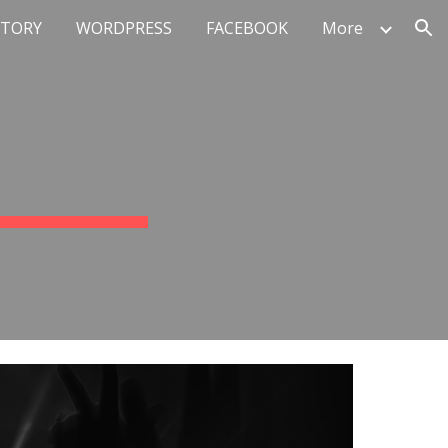
STORY
WORDPRESS
FACEBOOK
More
ion