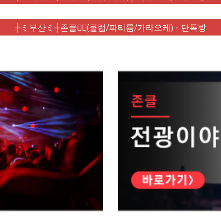
┼ミ부산ミ┼존클❤️‍🔥(클럽/파티룸/가라오케) - 단톡방