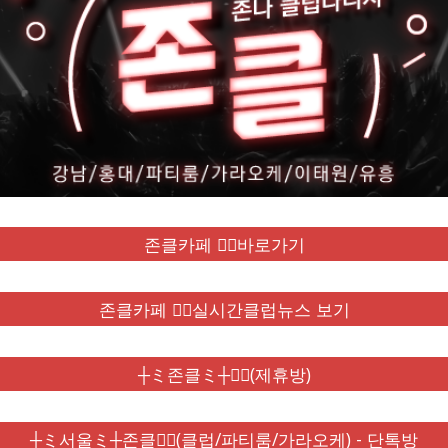
존클카페 ❤️‍🔥바로가기
존클카페 ❤️‍🔥실시간클럽뉴스 보기
┼ミ존클ミ┼❤️‍🔥(제휴방)
┼ミ서울ミ┼존클❤️‍🔥(클럽/파티룸/가라오케) - 단톡방