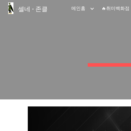
셀네 - 존클
메인홈
🔥취미백화점
Sk