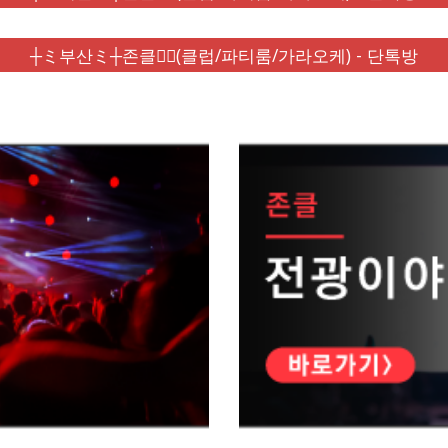
┼ミ부산ミ┼존클❤️‍🔥(클럽/파티룸/가라오케) - 단톡방