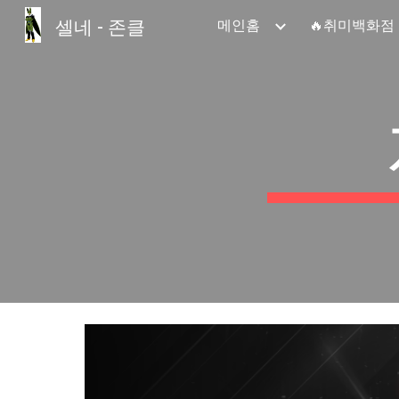
셀네 - 존클
메인홈
🔥취미백화점
Sk