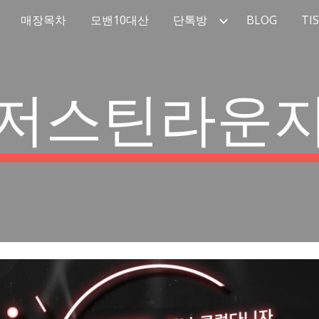
매장목차
모밴10대산
단톡방
BLOG
TI
ip to main content
Skip to navigat
저스틴라운