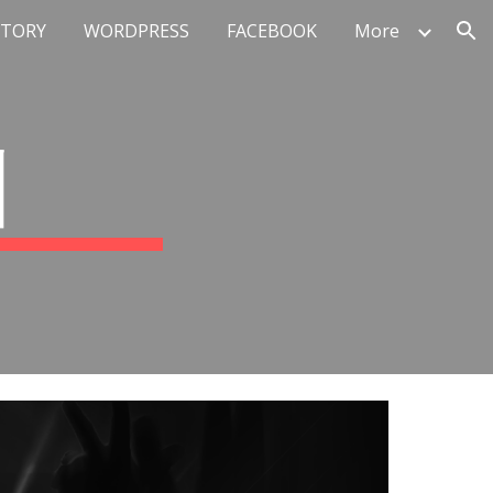
STORY
WORDPRESS
FACEBOOK
More
ion
지