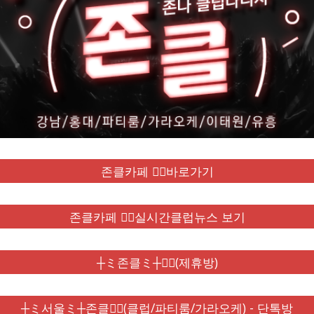
존클카페 ❤️‍🔥바로가기
존클카페 ❤️‍🔥실시간클럽뉴스 보기
┼ミ존클ミ┼❤️‍🔥(제휴방)
┼ミ서울ミ┼존클❤️‍🔥(클럽/파티룸/가라오케) - 단톡방