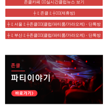
존클카페 ❤️‍🔥실시간클럽뉴스 보기
┼ミ존클ミ┼❤️‍🔥(제휴방)
┼ミ서울ミ┼존클❤️‍🔥(클럽/파티룸/가라오케) - 단톡방
┼ミ부산ミ┼존클❤️‍🔥(클럽/파티룸/가라오케) - 단톡방