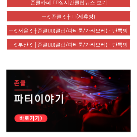
존클카페 ❤️‍🔥실시간클럽뉴스 보기
┼ミ존클ミ┼❤️‍🔥(제휴방)
┼ミ서울ミ┼존클❤️‍🔥(클럽/파티룸/가라오케) - 단톡방
┼ミ부산ミ┼존클❤️‍🔥(클럽/파티룸/가라오케) - 단톡방