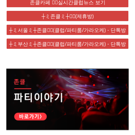
존클카페 ❤️‍🔥실시간클럽뉴스 보기
┼ミ존클ミ┼❤️‍🔥(제휴방)
┼ミ서울ミ┼존클❤️‍🔥(클럽/파티룸/가라오케) - 단톡방
┼ミ부산ミ┼존클❤️‍🔥(클럽/파티룸/가라오케) - 단톡방