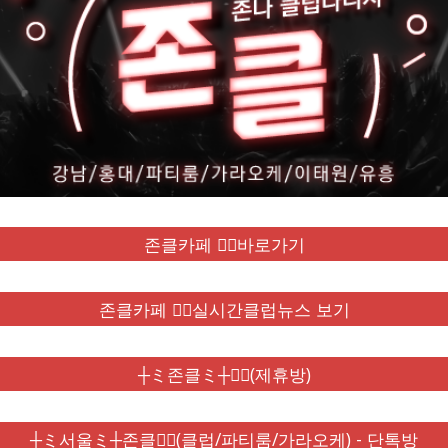
존클카페 ❤️‍🔥바로가기
존클카페 ❤️‍🔥실시간클럽뉴스 보기
┼ミ존클ミ┼❤️‍🔥(제휴방)
┼ミ서울ミ┼존클❤️‍🔥(클럽/파티룸/가라오케) - 단톡방