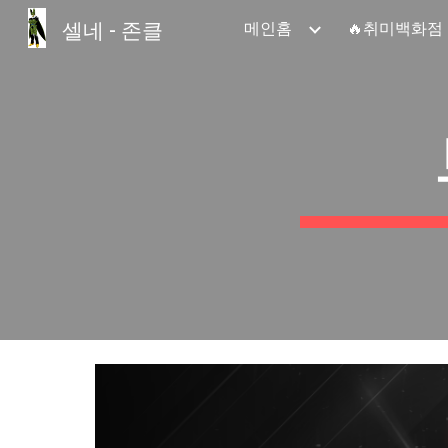
셀네 - 존클
메인홈
🔥취미백화점
Sk