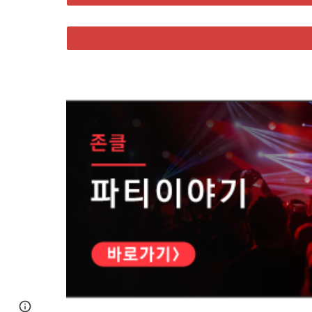
Page
Google Sites
Report abuse