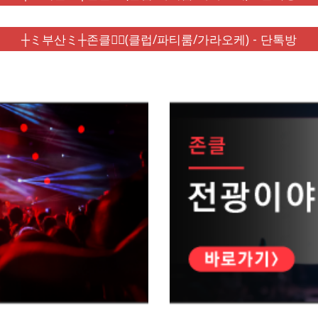
┼ミ부산ミ┼존클❤️‍🔥(클럽/파티룸/가라오케) - 단톡방