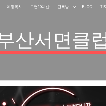
매장목차
모밴10대산
단톡방
BLOG
TI
ip to main content
Skip to navigat
부산서면클