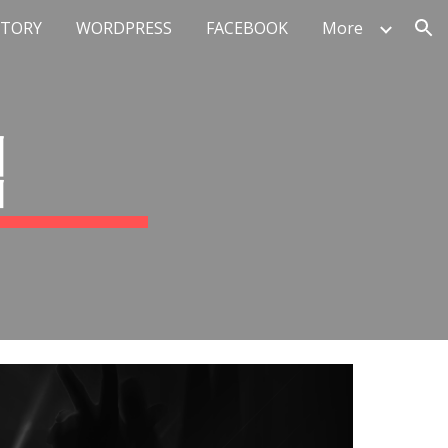
STORY
WORDPRESS
FACEBOOK
More
ion
럽