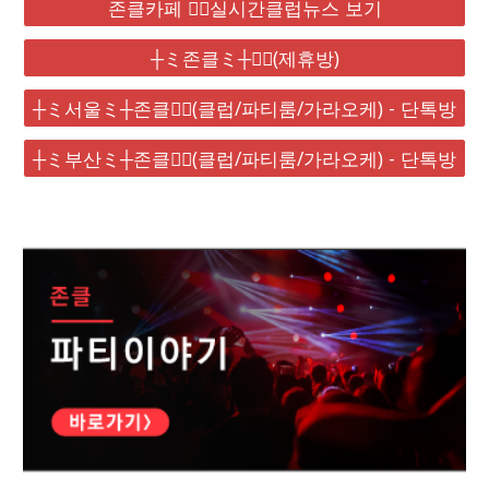
존클카페 ❤️‍🔥실시간클럽뉴스 보기
┼ミ존클ミ┼❤️‍🔥(제휴방)
┼ミ서울ミ┼존클❤️‍🔥(클럽/파티룸/가라오케) - 단톡방
┼ミ부산ミ┼존클❤️‍🔥(클럽/파티룸/가라오케) - 단톡방