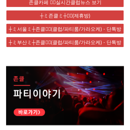
존클카페 ❤️‍🔥실시간클럽뉴스 보기
┼ミ존클ミ┼❤️‍🔥(제휴방)
┼ミ서울ミ┼존클❤️‍🔥(클럽/파티룸/가라오케) - 단톡방
┼ミ부산ミ┼존클❤️‍🔥(클럽/파티룸/가라오케) - 단톡방