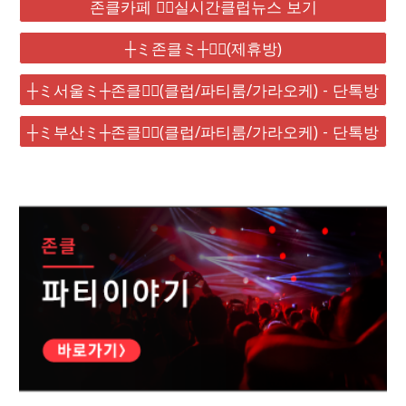
존클카페 ❤️‍🔥실시간클럽뉴스 보기
┼ミ존클ミ┼❤️‍🔥(제휴방)
┼ミ서울ミ┼존클❤️‍🔥(클럽/파티룸/가라오케) - 단톡방
┼ミ부산ミ┼존클❤️‍🔥(클럽/파티룸/가라오케) - 단톡방