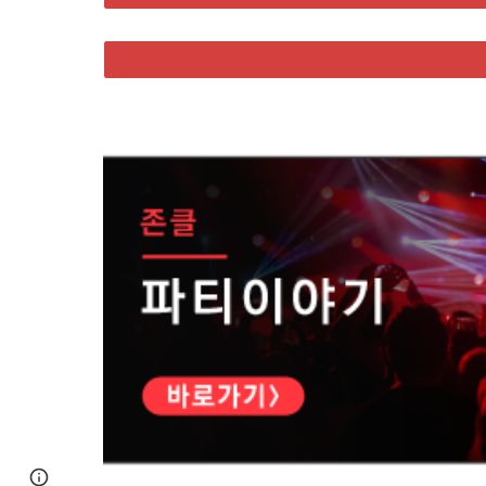
Page
Google Sites
Report abuse