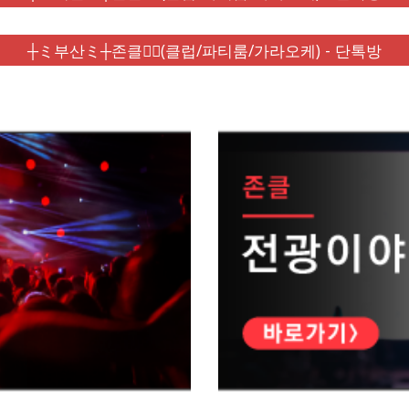
┼ミ부산ミ┼존클❤️‍🔥(클럽/파티룸/가라오케) - 단톡방