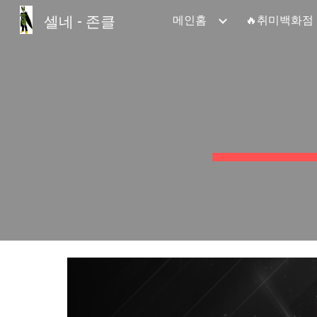
셀네 - 존클
메인홈
🔥취미백화점
Sk