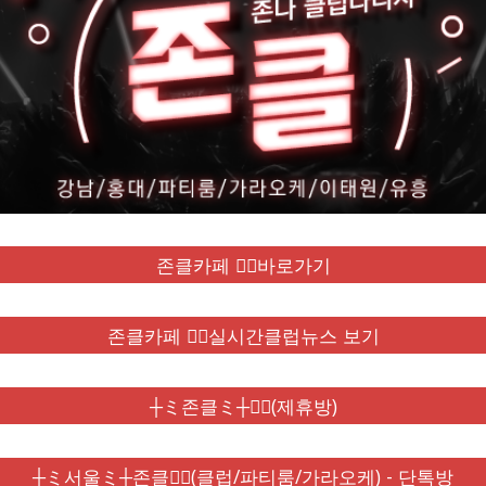
존클카페 ❤️‍🔥바로가기
존클카페 ❤️‍🔥실시간클럽뉴스 보기
┼ミ존클ミ┼❤️‍🔥(제휴방)
┼ミ서울ミ┼존클❤️‍🔥(클럽/파티룸/가라오케) - 단톡방