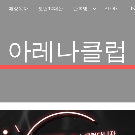
매장목차
모밴10대산
단톡방
BLOG
TI
ip to main content
Skip to navigat
아레나클럽