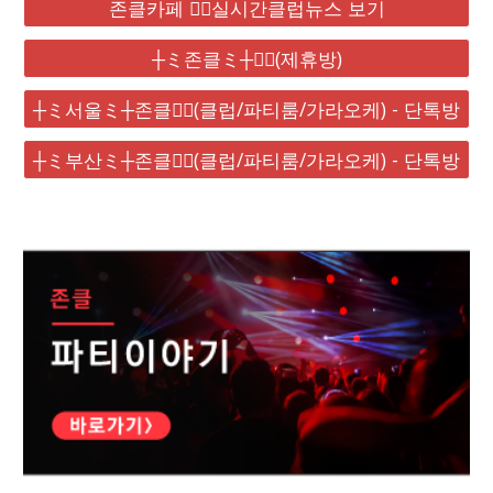
존클카페 ❤️‍🔥실시간클럽뉴스 보기
┼ミ존클ミ┼❤️‍🔥(제휴방)
┼ミ서울ミ┼존클❤️‍🔥(클럽/파티룸/가라오케) - 단톡방
┼ミ부산ミ┼존클❤️‍🔥(클럽/파티룸/가라오케) - 단톡방