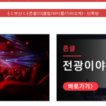
┼ミ부산ミ┼존클❤️‍🔥(클럽/파티룸/가라오케) - 단톡방