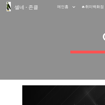
셀네 - 존클
메인홈
🔥취미백화점
Sk