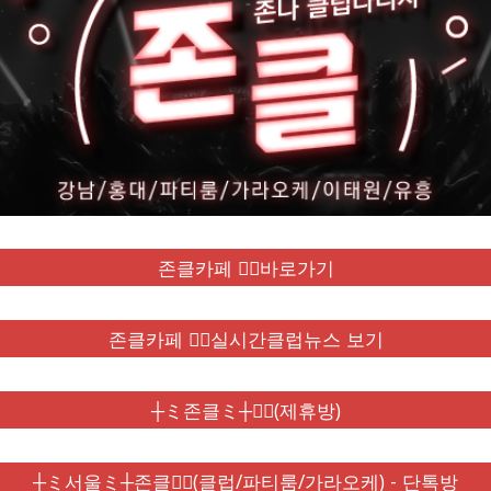
존클카페 ❤️‍🔥바로가기
존클카페 ❤️‍🔥실시간클럽뉴스 보기
┼ミ존클ミ┼❤️‍🔥(제휴방)
┼ミ서울ミ┼존클❤️‍🔥(클럽/파티룸/가라오케) - 단톡방