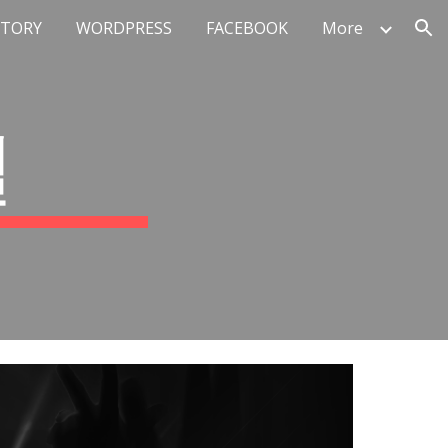
STORY
WORDPRESS
FACEBOOK
More
ion
널