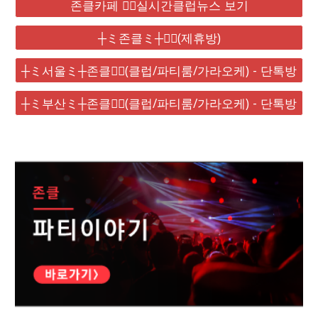
존클카페 ❤️‍🔥실시간클럽뉴스 보기
┼ミ존클ミ┼❤️‍🔥(제휴방)
┼ミ서울ミ┼존클❤️‍🔥(클럽/파티룸/가라오케) - 단톡방
┼ミ부산ミ┼존클❤️‍🔥(클럽/파티룸/가라오케) - 단톡방