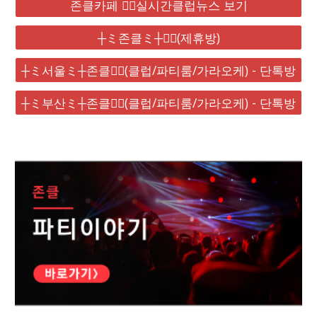
존클카페 ❤️‍🔥실시간클럽뉴스 보기
┼ミ존클ミ┼❤️‍🔥(제휴방)
┼ミ서울ミ┼존클❤️‍🔥(클럽/파티룸/가라오케) - 단톡방
┼ミ부산ミ┼존클❤️‍🔥(클럽/파티룸/가라오케) - 단톡방