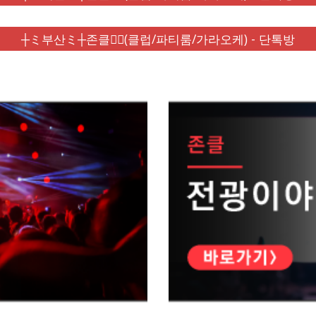
┼ミ부산ミ┼존클❤️‍🔥(클럽/파티룸/가라오케) - 단톡방