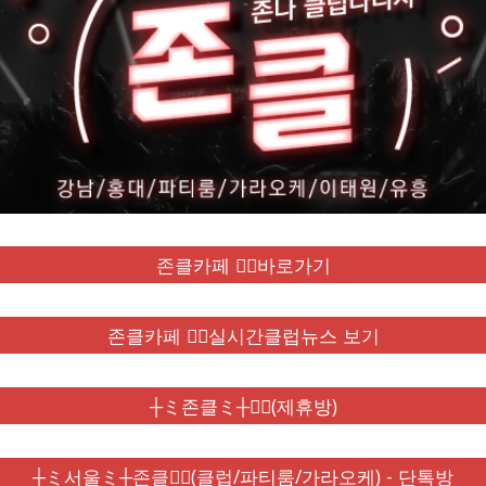
존클카페 ❤️‍🔥바로가기
존클카페 ❤️‍🔥실시간클럽뉴스 보기
┼ミ존클ミ┼❤️‍🔥(제휴방)
┼ミ서울ミ┼존클❤️‍🔥(클럽/파티룸/가라오케) - 단톡방