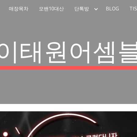
매장목차
모밴10대산
단톡방
BLOG
TI
ip to main content
Skip to navigat
이태원어셈