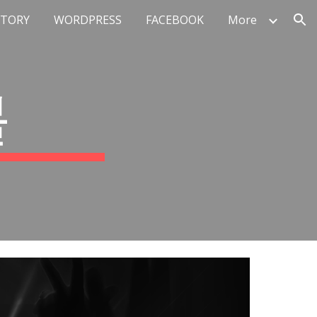
STORY
WORDPRESS
FACEBOOK
More
ion
블