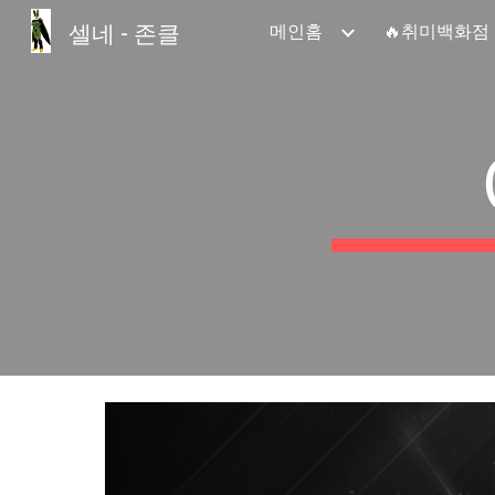
셀네 - 존클
메인홈
🔥취미백화점
Sk