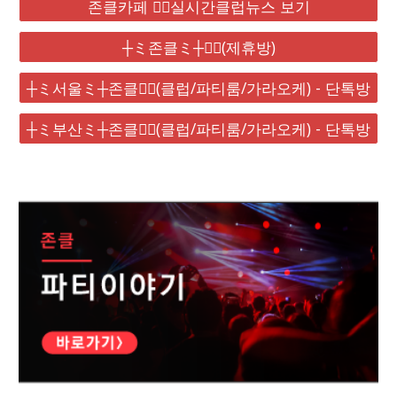
존클카페 ❤️‍🔥실시간클럽뉴스 보기
┼ミ존클ミ┼❤️‍🔥(제휴방)
┼ミ서울ミ┼존클❤️‍🔥(클럽/파티룸/가라오케) - 단톡방
┼ミ부산ミ┼존클❤️‍🔥(클럽/파티룸/가라오케) - 단톡방