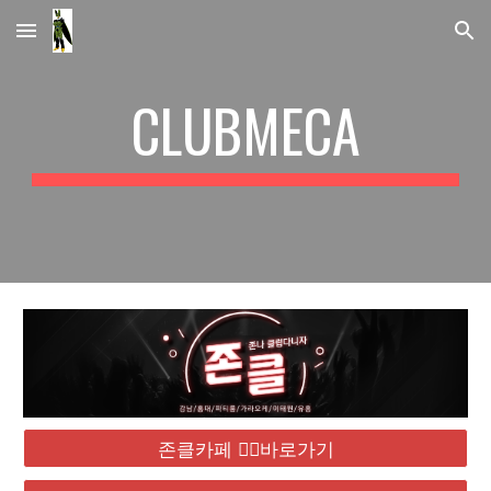
Skip to main content
Skip to navigation
CLUBMECA
존클카페 ❤️‍🔥바로가기