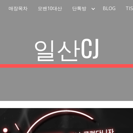
매장목차
모밴10대산
단톡방
BLOG
TI
ip to main content
Skip to navigat
일산CJ