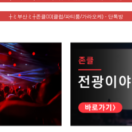
┼ミ부산ミ┼존클❤️‍🔥(클럽/파티룸/가라오케) - 단톡방