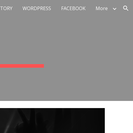
STORY
WORDPRESS
FACEBOOK
More
ion