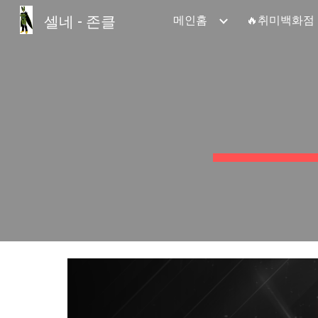
셀네 - 존클
메인홈
🔥취미백화점
Sk