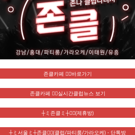
존클카페 ❤️‍🔥바로가기
존클카페 ❤️‍🔥실시간클럽뉴스 보기
┼ミ존클ミ┼❤️‍🔥(제휴방)
┼ミ서울ミ┼존클❤️‍🔥(클럽/파티룸/가라오케) - 단톡방