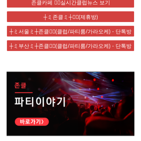
존클카페 ❤️‍🔥실시간클럽뉴스 보기
┼ミ존클ミ┼❤️‍🔥(제휴방)
┼ミ서울ミ┼존클❤️‍🔥(클럽/파티룸/가라오케) - 단톡방
┼ミ부산ミ┼존클❤️‍🔥(클럽/파티룸/가라오케) - 단톡방