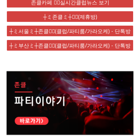
존클카페 ❤️‍🔥실시간클럽뉴스 보기
┼ミ존클ミ┼❤️‍🔥(제휴방)
┼ミ서울ミ┼존클❤️‍🔥(클럽/파티룸/가라오케) - 단톡방
┼ミ부산ミ┼존클❤️‍🔥(클럽/파티룸/가라오케) - 단톡방