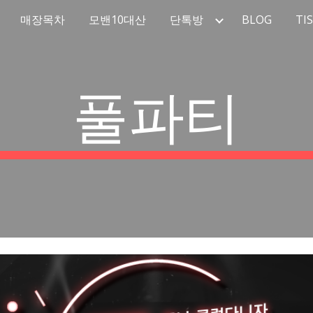
매장목차
모밴10대산
단톡방
BLOG
TI
ip to main content
Skip to navigat
풀파티