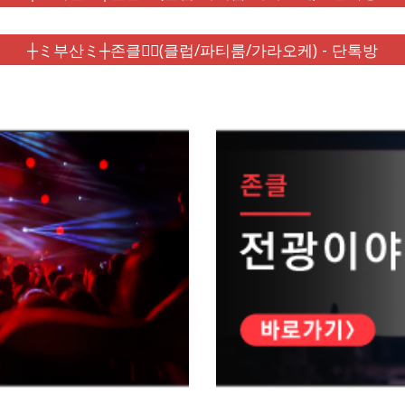
┼ミ부산ミ┼존클❤️‍🔥(클럽/파티룸/가라오케) - 단톡방