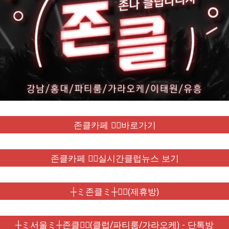
존클카페 ❤️‍🔥바로가기
존클카페 ❤️‍🔥실시간클럽뉴스 보기
┼ミ존클ミ┼❤️‍🔥(제휴방)
┼ミ서울ミ┼존클❤️‍🔥(클럽/파티룸/가라오케) - 단톡방