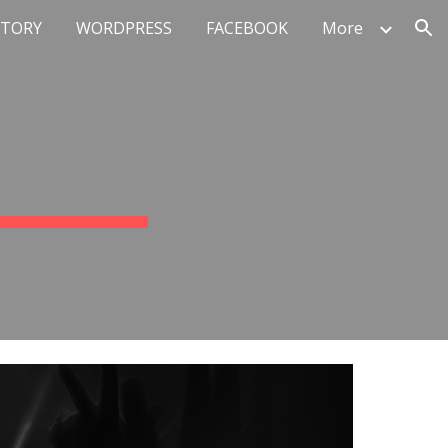
STORY
WORDPRESS
FACEBOOK
More
ion