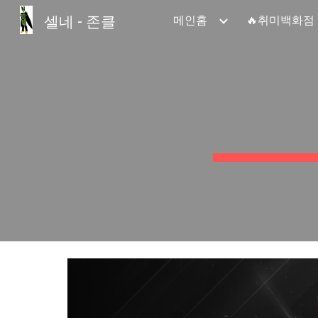
셀네 - 존클
메인홈
🔥취미백화점
Sk