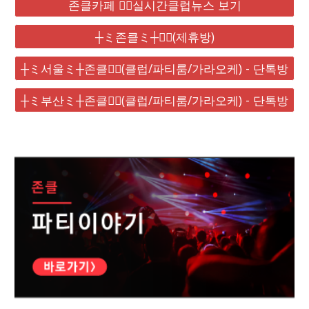
존클카페 ❤️‍🔥실시간클럽뉴스 보기
┼ミ존클ミ┼❤️‍🔥(제휴방)
┼ミ서울ミ┼존클❤️‍🔥(클럽/파티룸/가라오케) - 단톡방
┼ミ부산ミ┼존클❤️‍🔥(클럽/파티룸/가라오케) - 단톡방