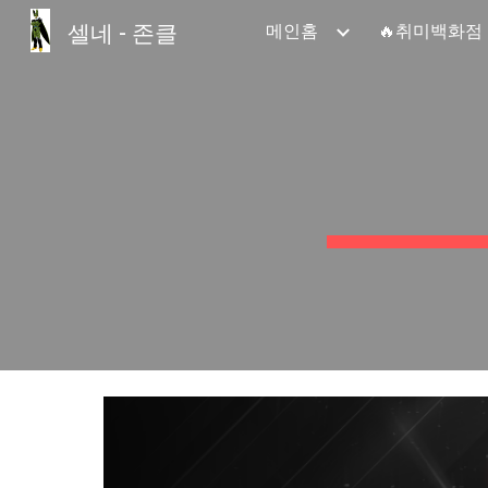
셀네 - 존클
메인홈
🔥취미백화점
Sk