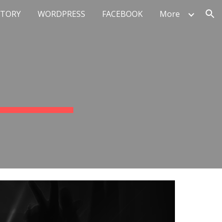
STORY
WORDPRESS
FACEBOOK
More
ion