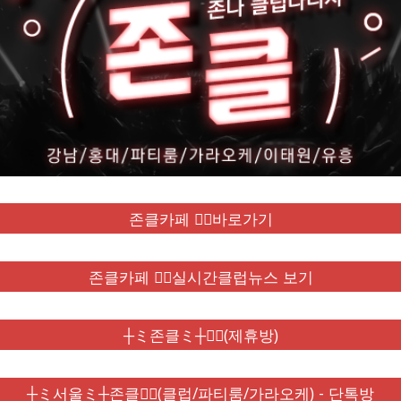
존클카페 ❤️‍🔥바로가기
존클카페 ❤️‍🔥실시간클럽뉴스 보기
┼ミ존클ミ┼❤️‍🔥(제휴방)
┼ミ서울ミ┼존클❤️‍🔥(클럽/파티룸/가라오케) - 단톡방