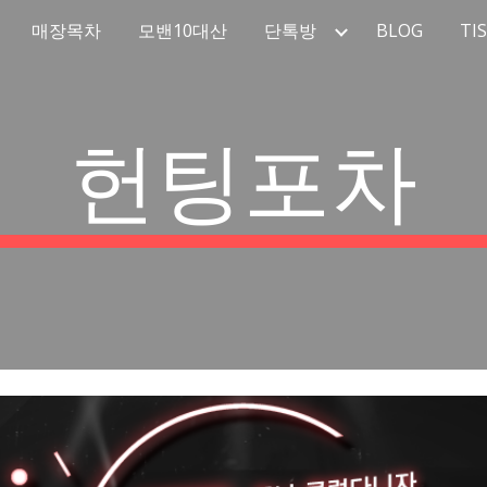
매장목차
모밴10대산
단톡방
BLOG
TI
ip to main content
Skip to navigat
헌팅포차