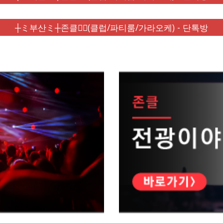
┼ミ부산ミ┼존클❤️‍🔥(클럽/파티룸/가라오케) - 단톡방