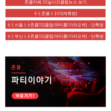
존클카페 ❤️‍🔥실시간클럽뉴스 보기
┼ミ존클ミ┼❤️‍🔥(제휴방)
┼ミ서울ミ┼존클❤️‍🔥(클럽/파티룸/가라오케) - 단톡방
┼ミ부산ミ┼존클❤️‍🔥(클럽/파티룸/가라오케) - 단톡방