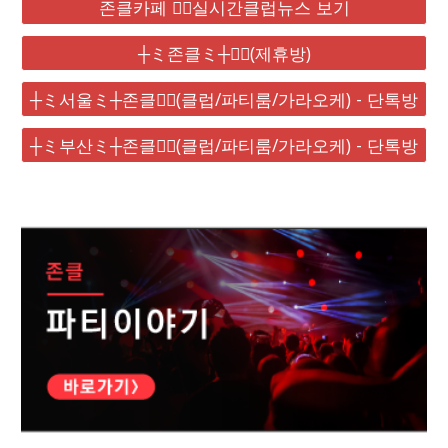
존클카페 ❤️‍🔥실시간클럽뉴스 보기
┼ミ존클ミ┼❤️‍🔥(제휴방)
┼ミ서울ミ┼존클❤️‍🔥(클럽/파티룸/가라오케) - 단톡방
┼ミ부산ミ┼존클❤️‍🔥(클럽/파티룸/가라오케) - 단톡방