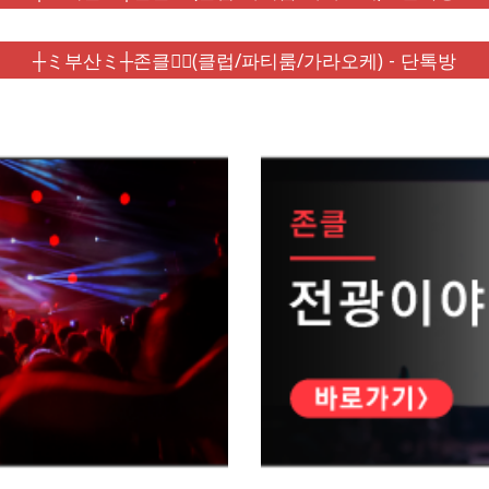
┼ミ부산ミ┼존클❤️‍🔥(클럽/파티룸/가라오케) - 단톡방