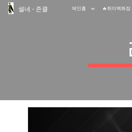
셀네 - 존클
메인홈
🔥취미백화점
Sk