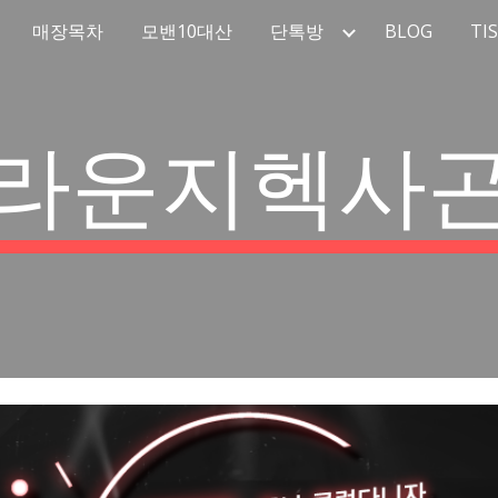
매장목차
모밴10대산
단톡방
BLOG
TI
ip to main content
Skip to navigat
라운지헥사