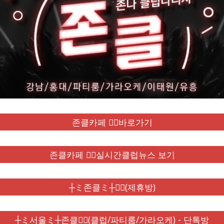
존클카페 ❤️‍🔥바로가기
존클카페 ❤️‍🔥실시간클럽뉴스 보기
┼ミ존클ミ┼❤️‍🔥(제휴방)
┼ミ서울ミ┼존클❤️‍🔥(클럽/파티룸/가라오케) - 단톡방