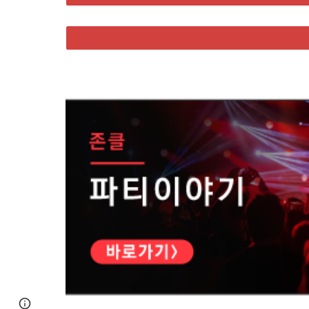
Page
Google Sites
Report abuse