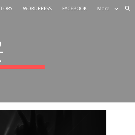
STORY
WORDPRESS
FACEBOOK
More
ion
곤