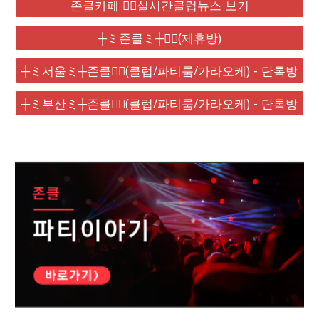
존클카페 ❤️‍🔥실시간클럽뉴스 보기
┼ミ존클ミ┼❤️‍🔥(제휴방)
┼ミ서울ミ┼존클❤️‍🔥(클럽/파티룸/가라오케) - 단톡방
┼ミ부산ミ┼존클❤️‍🔥(클럽/파티룸/가라오케) - 단톡방