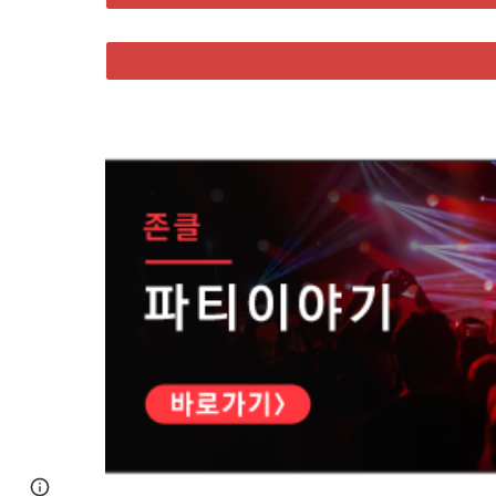
Page
Google Sites
Report abuse