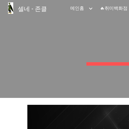
셀네 - 존클
메인홈
🔥취미백화점
Sk