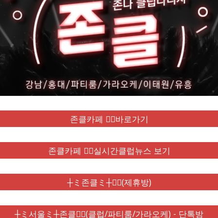
존클카페 ❤️‍🔥바로가기
존클카페 ❤️‍🔥실시간클럽뉴스 보기
┼ミ존클ミ┼❤️‍🔥(제휴방)
┼ミ서울ミ┼존클❤️‍🔥(클럽/파티룸/가라오케) - 단톡방