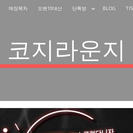
매장목차
모밴10대산
단톡방
BLOG
TI
ip to main content
Skip to navigat
코지라운지