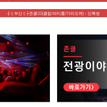
┼ミ부산ミ┼존클❤️‍🔥(클럽/파티룸/가라오케) - 단톡방